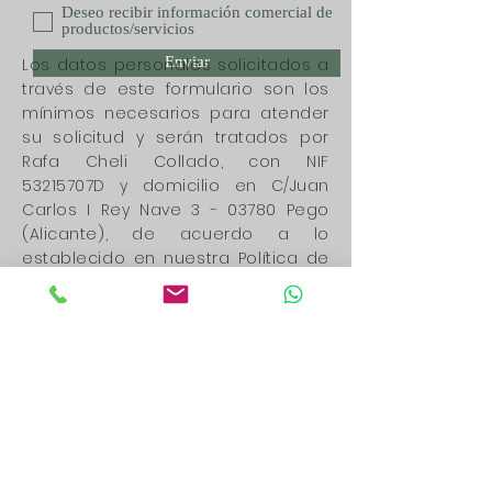
Deseo recibir información comercial de
productos/servicios
Enviar
Los datos personales solicitados a
través de este formulario son los
mínimos necesarios para atender
su solicitud y serán tratados por
Rafa Cheli Collado, con NIF
53215707D y domicilio en C/Juan
Carlos I Rey Nave 3 - 03780 Pego
(Alicante), de acuerdo a lo
establecido en nuestra Política de
Privacidad, con la finalidad de
poder atender cualquier consulta
que realice desde este formulario.
Los datos recabados por este
formulario no se cederán a
terceros salvo por obligación legal.
Le recordamos que usted tiene
derecho al acceso, rectificación,