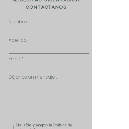
NECESITAS ORIENTACIÓN
CONTÁCTANOS
Nombre
Apellido
Email
Déjanos un mensaje ...
He leído y acepto la
Política de