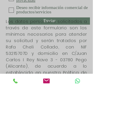
privacidad
Deseo recibir información comercial de
productos/servicios
Enviar
Los datos personales solicitados a
través de este formulario son los
mínimos necesarios para atender
su solicitud y serán tratados por
Rafa Cheli Collado, con NIF
53215707D y domicilio en C/Juan
Carlos I Rey Nave 3 - 03780 Pego
(Alicante), de acuerdo a lo
establecido en nuestra Política de
Privacidad, con la finalidad de
poder atender cualquier consulta
que realice desde este formulario.
Los datos recabados por este
formulario no se cederán a
terceros salvo por obligación legal.
Le recordamos que usted tiene