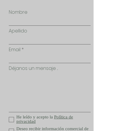
Nombre
Apellido
Email
Déjanos un mensaje ...
He leído y acepto la
Política de
privacidad
Deseo recibir información comercial de