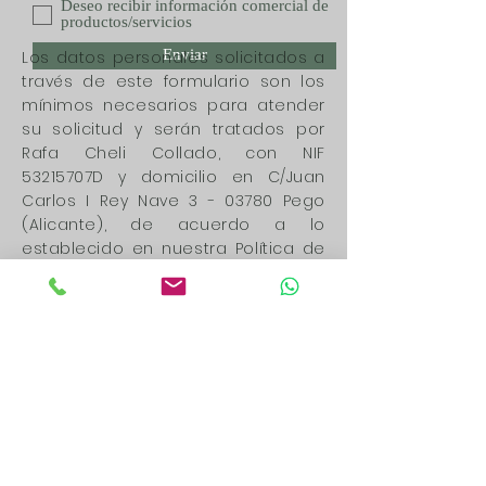
Deseo recibir información comercial de
productos/servicios
Enviar
Los datos personales solicitados a
través de este formulario son los
mínimos necesarios para atender
su solicitud y serán tratados por
Rafa Cheli Collado, con NIF
53215707D y domicilio en C/Juan
Carlos I Rey Nave 3 - 03780 Pego
(Alicante), de acuerdo a lo
establecido en nuestra Política de
Privacidad, con la finalidad de
poder atender cualquier consulta
que realice desde este formulario.
Los datos recabados por este
formulario no se cederán a
terceros salvo por obligación legal.
Le recordamos que usted tiene
derecho al acceso, rectificación,