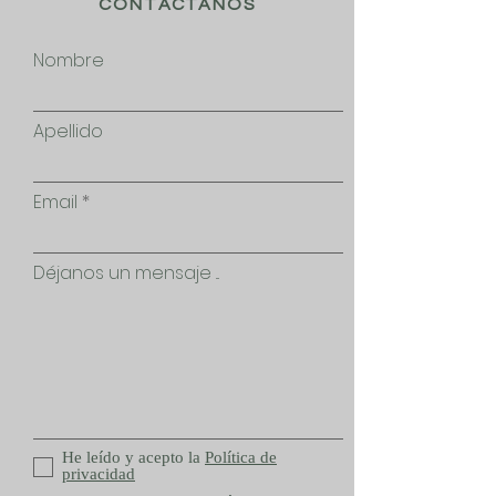
CONTÁCTANOS
Nombre
Apellido
Email
Déjanos un mensaje ...
He leído y acepto la
Política de
privacidad