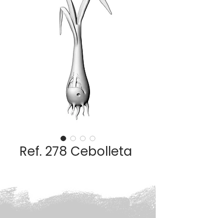
Ref. 278 Cebolleta