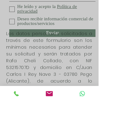
He leído y acepto la
Política de
privacidad
Deseo recibir información comercial de
productos/servicios
Enviar
Los datos personales solicitados a
través de este formulario son los
mínimos necesarios para atender
su solicitud y serán tratados por
Rafa Cheli Collado, con NIF
53215707D y domicilio en C/Juan
Carlos I Rey Nave 3 - 03780 Pego
(Alicante), de acuerdo a lo
establecido en nuestra Política de
Privacidad, con la finalidad de
poder atender cualquier consulta
que realice desde este formulario.
Los datos recabados por este
formulario no se cederán a
terceros salvo por obligación legal.