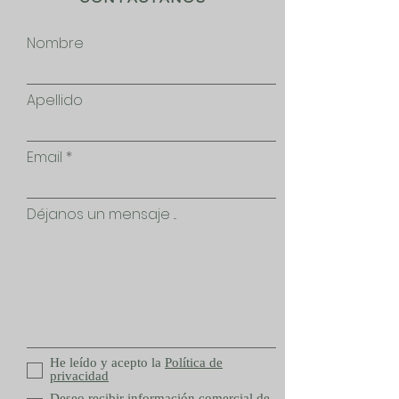
Nombre
Apellido
Email
Déjanos un mensaje ...
He leído y acepto la
Política de
privacidad