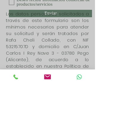
Deseo recibir información comercial de
productos/servicios
Enviar
Los datos personales solicitados a
través de este formulario son los
mínimos necesarios para atender
su solicitud y serán tratados por
Rafa Cheli Collado, con NIF
53215707D y domicilio en C/Juan
Carlos I Rey Nave 3 - 03780 Pego
(Alicante), de acuerdo a lo
establecido en nuestra Política de
Privacidad, con la finalidad de
poder atender cualquier consulta
que realice desde este formulario.
Los datos recabados por este
formulario no se cederán a
terceros salvo por obligación legal.
Le recordamos que usted tiene
derecho al acceso, rectificación,
limitación de tratamiento,