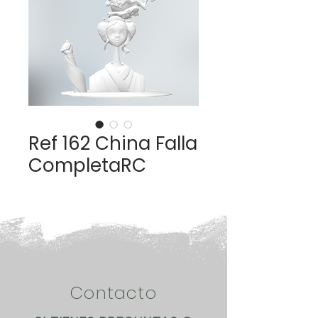
Ref 162 China Falla
CompletaRC
Contacto