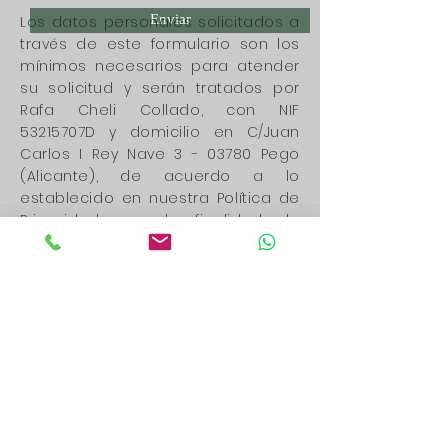
Enviar
Los datos personales solicitados a
través de este formulario son los
mínimos necesarios para atender
su solicitud y serán tratados por
Rafa Cheli Collado, con NIF
53215707D y domicilio en C/Juan
Carlos I Rey Nave 3 - 03780 Pego
(Alicante), de acuerdo a lo
establecido en nuestra Política de
Privacidad, con la finalidad de
poder atender cualquier consulta
que realice desde este formulario.
Los datos recabados por este
formulario no se cederán a
terceros salvo por obligación legal.
Le recordamos que usted tiene
derecho al acceso, rectificación,
limitación de tratamiento,
supresión, portabilidad y oposición