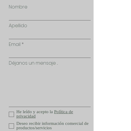
Nombre
Apellido
Email
Déjanos un mensaje ...
He leído y acepto la
Política de
privacidad
Deseo recibir información comercial de
productos/servicios