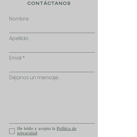
CONTÁCTANOS
Nombre
Apellido
Email
Déjanos un mensaje ...
He leído y acepto la
Política de
privacidad