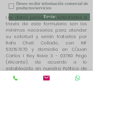
Deseo recibir información comercial de
productos/servicios
Enviar
Los datos personales solicitados a
través de este formulario son los
mínimos necesarios para atender
su solicitud y serán tratados por
Rafa Cheli Collado, con NIF
53215707D y domicilio en C/Juan
Carlos I Rey Nave 3 - 03780 Pego
(Alicante), de acuerdo a lo
establecido en nuestra Política de
Privacidad, con la finalidad de
poder atender cualquier consulta
que realice desde este formulario.
Los datos recabados por este
formulario no se cederán a
terceros salvo por obligación legal.
Le recordamos que usted tiene
derecho al acceso, rectificación,